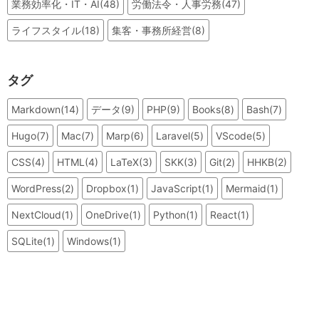
業務効率化・IT・AI(48)
労働法令・人事労務(47)
ライフスタイル(18)
集客・事務所経営(8)
タグ
Markdown(14)
データ(9)
PHP(9)
Books(8)
Bash(7)
Hugo(7)
Mac(7)
Marp(6)
Laravel(5)
VScode(5)
CSS(4)
HTML(4)
LaTeX(3)
SKK(3)
Git(2)
HHKB(2)
WordPress(2)
Dropbox(1)
JavaScript(1)
Mermaid(1)
NextCloud(1)
OneDrive(1)
Python(1)
React(1)
SQLite(1)
Windows(1)