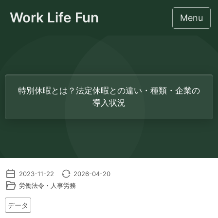
Work Life Fun
Menu
このサイトについて
特別休暇とは？法定休暇との違い・種類・企業の
社労士のための監督署対応相談
導入状況
労働法令・人事労務
IT・業務効率化・AI
2023-11-22
2026-04-20
集客・事務所経営
労働法令・人事労務
ライフスタイル
データ