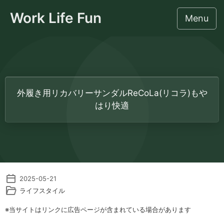
Work Life Fun
Menu
このサイトについて
外履き用リカバリーサンダルReCoLa(リコラ)もや
社労士のための監督署対応相談
はり快適
労働法令・人事労務
IT・業務効率化・AI
2025-05-21
集客・事務所経営
ライフスタイル
ライフスタイル
※当サイトはリンクに広告ページが含まれている場合があります