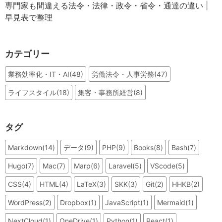
専門家も間違える法令・法律・政令・省令・通達の違い |
早見表で整理
カテゴリー
業務効率化・IT・AI(48)
労働法令・人事労務(47)
ライフスタイル(18)
集客・事務所経営(8)
タグ
Markdown(14)
データ(9)
PHP(9)
Books(8)
Bash(7)
Hugo(7)
Mac(7)
Marp(6)
Laravel(5)
VScode(5)
CSS(4)
HTML(4)
LaTeX(3)
SKK(3)
Git(2)
HHKB(2)
WordPress(2)
Dropbox(1)
JavaScript(1)
Mermaid(1)
NextCloud(1)
OneDrive(1)
Python(1)
React(1)