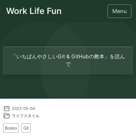
Work Life Fun
Menu
このサイトについて
「いちばんやさしいGit & GitHubの教本」を読ん
社労士のための監督署対応相談
で
労働法令・人事労務
IT・業務効率化・AI
2022-05-04
集客・事務所経営
ライフスタイル
ライフスタイル
Books
Git