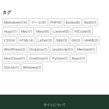
タグ
Markdown(14)
データ(9)
PHP(9)
Books(8)
Bash(7)
Hugo(7)
Mac(7)
Marp(6)
Laravel(5)
VSCode(5)
CSS(4)
HTML(4)
LaTeX(3)
SKK(3)
Git(2)
HHKB(2)
WordPress(2)
Dropbox(1)
JavaScript(1)
Mermaid(1)
NextCloud(1)
OneDrive(1)
Python(1)
React(1)
SQLite(1)
Windows(1)
サイトについて