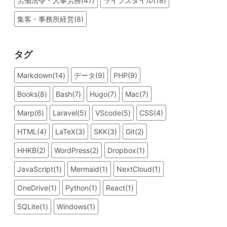
労働法令・人事労務(47)
ライフスタイル(18)
集客・事務所経営(8)
タグ
Markdown(14)
データ(9)
PHP(9)
Books(8)
Bash(7)
Hugo(7)
Mac(7)
Marp(6)
Laravel(5)
VScode(5)
CSS(4)
HTML(4)
LaTeX(3)
SKK(3)
Git(2)
HHKB(2)
WordPress(2)
Dropbox(1)
JavaScript(1)
Mermaid(1)
NextCloud(1)
OneDrive(1)
Python(1)
React(1)
SQLite(1)
Windows(1)