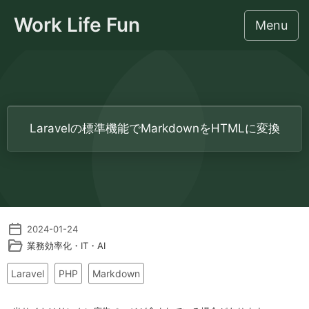
Work Life Fun
Menu
このサイトについて
Laravelの標準機能でMarkdownをHTMLに変換
社労士のための監督署対応相談
労働法令・人事労務
IT・業務効率化・AI
2024-01-24
業務効率化・IT・AI
集客・事務所経営
Laravel
PHP
Markdown
ライフスタイル