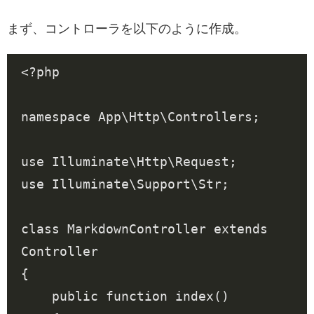
まず、コントローラを以下のように作成。
<?
php
namespace
App\Http\Controllers
;
use
Illuminate\Http\Request
;
use
Illuminate\Support\Str
;
class
MarkdownController
extends
Controller
{
public
function
index
()