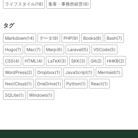
ライフスタイル(18)
集客・事務所経営(8)
タグ
Markdown(14)
データ(9)
PHP(9)
Books(8)
Bash(7)
Hugo(7)
Mac(7)
Marp(6)
Laravel(5)
VSCode(5)
CSS(4)
HTML(4)
LaTeX(3)
SKK(3)
Git(2)
HHKB(2)
WordPress(2)
Dropbox(1)
JavaScript(1)
Mermaid(1)
NextCloud(1)
OneDrive(1)
Python(1)
React(1)
SQLite(1)
Windows(1)