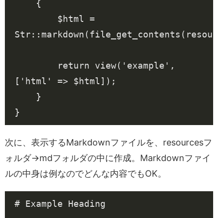
{
$html
=
Str
::
markdown
(
file_get_contents
(
resour
return
view
(
'example'
,
[
'html'
=>
$html
]);
}
}
次に、表示するMarkdownファイルを、resourcesフ
ォルダ->mdフォルダの中に作成。Markdownファイ
ルの中身は例なのでどんな内容でもOK。