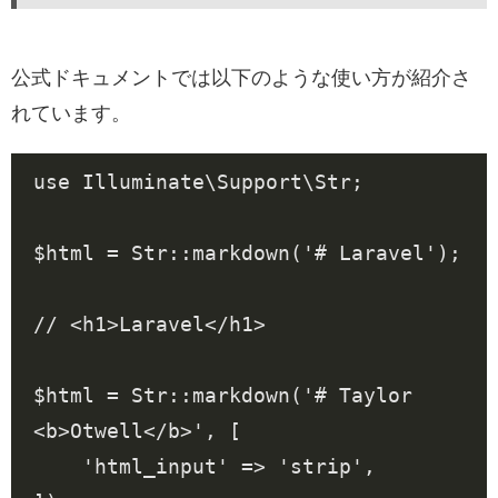
公式ドキュメントでは以下のような使い方が紹介さ
れています。
use
Illuminate\Support\Str
;
$html
=
Str
::
markdown
(
'# Laravel'
);
$html
=
Str
::
markdown
(
'# Taylor 
<b>Otwell</b>'
,
[
'html_input'
=>
'strip'
,