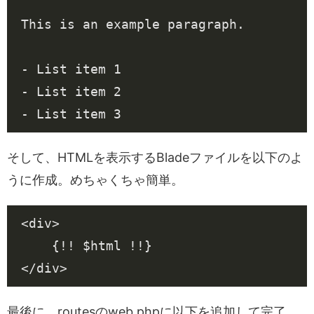
-
-
-
そして、HTMLを表示するBladeファイルを以下のよ
うに作成。めちゃくちゃ簡単。
<
div
>
{
!!
$html
!!
}
</
div
>
最後に、routesのweb.phpに以下を追加して完了。