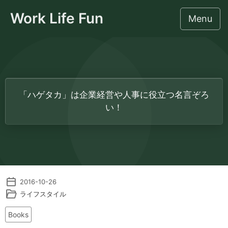
Work Life Fun
Menu
このサイトについて
「ハゲタカ」は企業経営や人事に役立つ名言ぞろ
社労士のための監督署対応相談
い！
労働法令・人事労務
IT・業務効率化・AI
2016-10-26
集客・事務所経営
ライフスタイル
ライフスタイル
Books