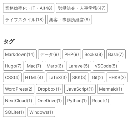
業務効率化・IT・AI(48)
労働法令・人事労務(47)
ライフスタイル(18)
集客・事務所経営(8)
タグ
Markdown(14)
データ(9)
PHP(9)
Books(8)
Bash(7)
Hugo(7)
Mac(7)
Marp(6)
Laravel(5)
VSCode(5)
CSS(4)
HTML(4)
LaTeX(3)
SKK(3)
Git(2)
HHKB(2)
WordPress(2)
Dropbox(1)
JavaScript(1)
Mermaid(1)
NextCloud(1)
OneDrive(1)
Python(1)
React(1)
SQLite(1)
Windows(1)