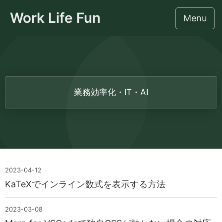
Work Life Fun
Menu
このサイトについて
業務効率化・IT・AI
社労士のための監督署対応相談
労働法令・人事労務
IT・業務効率化・AI
2023-04-12
集客・事務所経営
KaTeXでインライン数式を表示する方法
ライフスタイル
2023-03-08