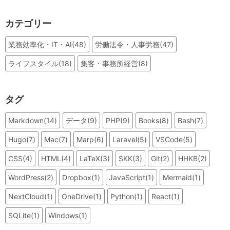
カテゴリー
業務効率化・IT・AI(48)
労働法令・人事労務(47)
ライフスタイル(18)
集客・事務所経営(8)
タグ
Markdown(14)
データ(9)
PHP(9)
Books(8)
Bash(7)
Hugo(7)
Mac(7)
Marp(6)
Laravel(5)
VSCode(5)
CSS(4)
HTML(4)
LaTeX(3)
SKK(3)
Git(2)
HHKB(2)
WordPress(2)
Dropbox(1)
JavaScript(1)
Mermaid(1)
NextCloud(1)
OneDrive(1)
Python(1)
React(1)
SQLite(1)
Windows(1)